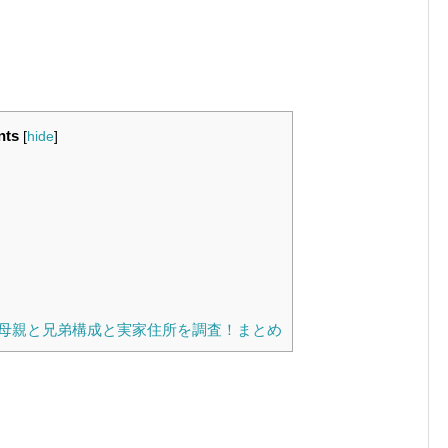
nts
[
hide
]
母親と兄弟構成と実家住所を調査！まとめ