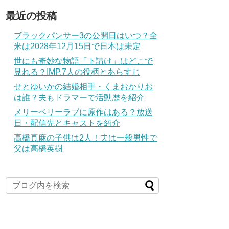
最近の投稿
ブラックパンサー3の公開日はいつ？全
米は2028年12月15日で日本は未定
世にも奇妙な物語「下請け」はどこで
見れる？IMP.7人の役柄とあらすじ
せとゆいかの結婚相手・くまおかりお
は誰？夫もドラマーで活動歴を紹介
メリーベリーラブに原作はある？放送
日・配信先とキャストを紹介
高橋真麻の子供は2人！夫は一般男性で
父は高橋英樹