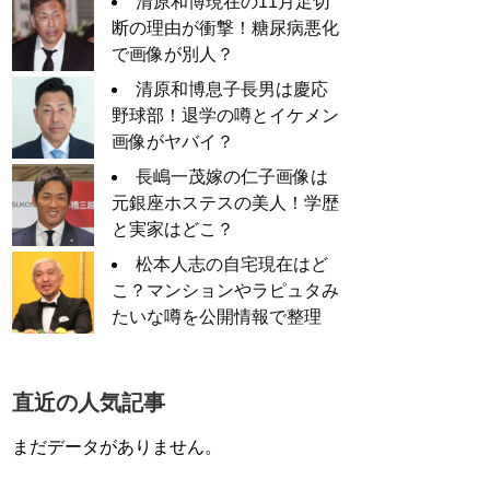
清原和博現在の11月足切
断の理由が衝撃！糖尿病悪化
で画像が別人？
清原和博息子長男は慶応
野球部！退学の噂とイケメン
画像がヤバイ？
長嶋一茂嫁の仁子画像は
元銀座ホステスの美人！学歴
と実家はどこ？
松本人志の自宅現在はど
こ？マンションやラピュタみ
たいな噂を公開情報で整理
直近の人気記事
まだデータがありません。