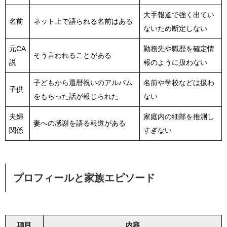
大手報道で強く出てい
名前
ネット上で語られる名前はある
ないため断定しない
元CA
勤務先や職歴を確定情
そう言われることがある
説
報のように扱わない
子どもから還暦祝いのアルバム
名前や学校などは扱わ
子供
をもらった話が報じられた
ない
夫婦
家庭内の細部を推測し
妻への感謝を語る報道がある
関係
すぎない
プロフィールと家族エピソード
項目
内容