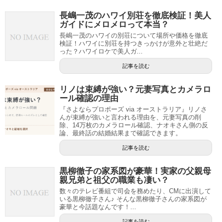
長嶋一茂のハワイ別荘を徹底検証！美人
ガイドにメロメロって本当？
長嶋一茂のハワイの別荘について場所や価格を徹底
検証！ハワイに別荘を持つきっかけが意外と壮絶だ
った？ハワイロケで美人ガ...
記事を読む
リノは束縛が強い？元妻写真とカメラロ
ール確認の理由
『さよならプロポーズ via オーストラリア』リノさ
んが束縛が強いと言われる理由を、元妻写真の削
除、14万枚のカメラロール確認、ナオキさん側の反
論、最終話の結婚結果まで確認できます。
記事を読む
黒柳徹子の家系図が豪華！実家の父親母
親兄弟と祖父の職業も凄い？
数々のテレビ番組で司会を務めたり、CMに出演して
いる黒柳徹子さん♪ そんな黒柳徹子さんの家系図が
豪華と今話題なんです！...
記事を読む