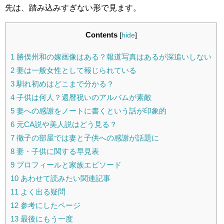
先は、踏み込みすぎない形で見ます。
Contents
[
hide
]
1
勝俣州和の嫁画像はある？報道写真はあるが深追いしない
2
妻は一般女性として報じられている
3
馴れ初めはどこまで分かる？
4
子供は何人？還暦祝いのアルバムが素敵
5
妻への感謝をノートに書くという話が印象的
6
元CA説や美人説はどう見る？
7
徹子の部屋では妻と子供への感謝が話題に
8
妻・子供に関する早見表
9
プロフィールと家族エピソード
10
あわせて読みたい関連記事
11
よく出る疑問
12
参考にしたページ
13
最後にもう一度