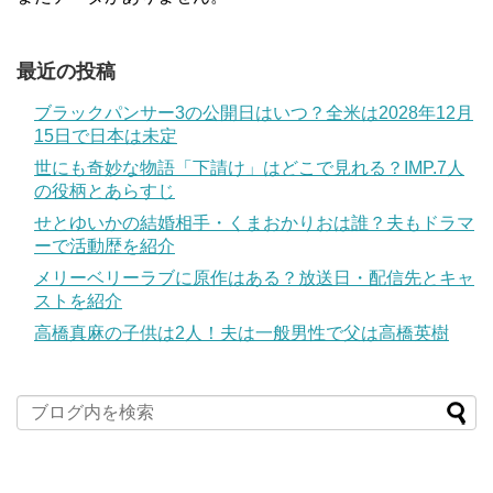
最近の投稿
ブラックパンサー3の公開日はいつ？全米は2028年12月
15日で日本は未定
世にも奇妙な物語「下請け」はどこで見れる？IMP.7人
の役柄とあらすじ
せとゆいかの結婚相手・くまおかりおは誰？夫もドラマ
ーで活動歴を紹介
メリーベリーラブに原作はある？放送日・配信先とキャ
ストを紹介
高橋真麻の子供は2人！夫は一般男性で父は高橋英樹