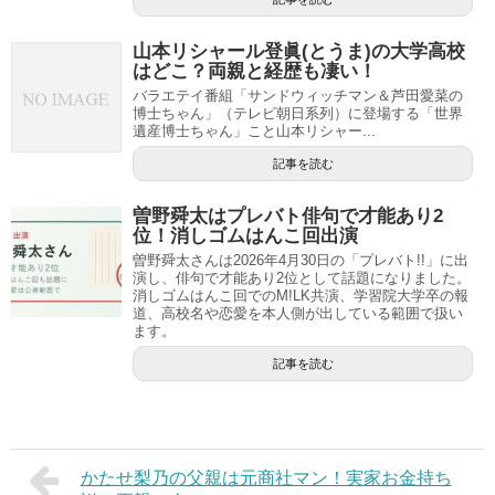
山本リシャール登眞(とうま)の大学高校
はどこ？両親と経歴も凄い！
バラエテイ番組「サンドウィッチマン＆芦田愛菜の
博士ちゃん」（テレビ朝日系列）に登場する「世界
遺産博士ちゃん」こと山本リシャー...
記事を読む
曽野舜太はプレバト俳句で才能あり2
位！消しゴムはんこ回出演
曽野舜太さんは2026年4月30日の「プレバト!!」に出
演し、俳句で才能あり2位として話題になりました。
消しゴムはんこ回でのM!LK共演、学習院大学卒の報
道、高校名や恋愛を本人側が出している範囲で扱い
ます。
記事を読む
かたせ梨乃の父親は元商社マン！実家お金持ち