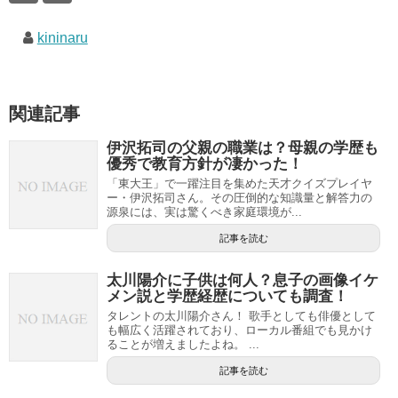
kininaru
関連記事
伊沢拓司の父親の職業は？母親の学歴も
優秀で教育方針が凄かった！
「東大王」で一躍注目を集めた天才クイズプレイヤ
ー・伊沢拓司さん。その圧倒的な知識量と解答力の
源泉には、実は驚くべき家庭環境が...
記事を読む
太川陽介に子供は何人？息子の画像イケ
メン説と学歴経歴についても調査！
タレントの太川陽介さん！ 歌手としても俳優として
も幅広く活躍されており、ローカル番組でも見かけ
ることが増えましたよね。 ...
記事を読む