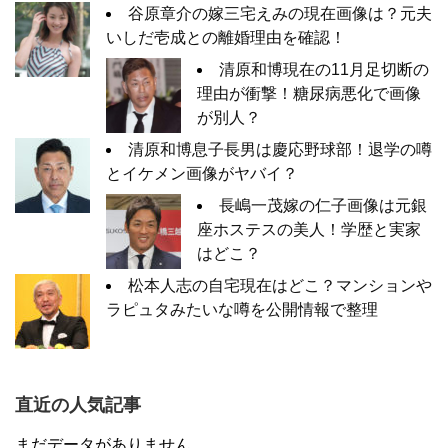
谷原章介の嫁三宅えみの現在画像は？元夫
いしだ壱成との離婚理由を確認！
清原和博現在の11月足切断の
理由が衝撃！糖尿病悪化で画像
が別人？
清原和博息子長男は慶応野球部！退学の噂
とイケメン画像がヤバイ？
長嶋一茂嫁の仁子画像は元銀
座ホステスの美人！学歴と実家
はどこ？
松本人志の自宅現在はどこ？マンションや
ラピュタみたいな噂を公開情報で整理
直近の人気記事
まだデータがありません。