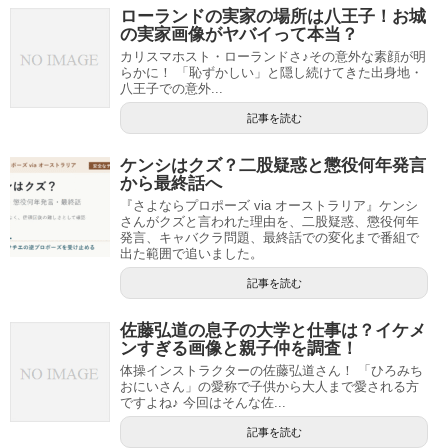
ローランドの実家の場所は八王子！お城
の実家画像がヤバイって本当？
カリスマホスト・ローランドさ♪その意外な素顔が明
らかに！ 「恥ずかしい」と隠し続けてきた出身地・
八王子での意外...
記事を読む
ケンシはクズ？二股疑惑と懲役何年発言
から最終話へ
『さよならプロポーズ via オーストラリア』ケンシ
さんがクズと言われた理由を、二股疑惑、懲役何年
発言、キャバクラ問題、最終話での変化まで番組で
出た範囲で追いました。
記事を読む
佐藤弘道の息子の大学と仕事は？イケメ
ンすぎる画像と親子仲を調査！
体操インストラクターの佐藤弘道さん！ 「ひろみち
おにいさん」の愛称で子供から大人まで愛される方
ですよね♪ 今回はそんな佐...
記事を読む