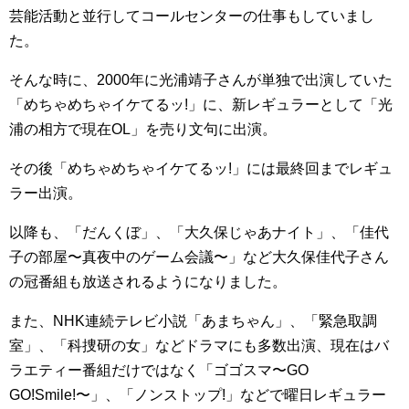
芸能活動と並行してコールセンターの仕事もしていまし
た。
そんな時に、2000年に光浦靖子さんが単独で出演していた
「めちゃめちゃイケてるッ!」に、新レギュラーとして「光
浦の相方で現在OL」を売り文句に出演。
その後「めちゃめちゃイケてるッ!」には最終回までレギュ
ラー出演。
以降も、「だんくぼ」、「大久保じゃあナイト」、「佳代
子の部屋〜真夜中のゲーム会議〜」など大久保佳代子さん
の冠番組も放送されるようになりました。
また、NHK連続テレビ小説「あまちゃん」、「緊急取調
室」、「科捜研の女」などドラマにも多数出演、現在はバ
ラエティー番組だけではなく「ゴゴスマ〜GO
GO!Smile!〜」、「ノンストップ!」などで曜日レギュラー