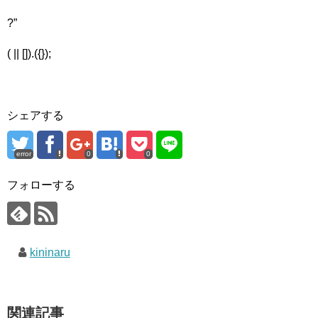
?”
( || []).({});
シェアする
error
0
0
フォローする
kininaru
関連記事