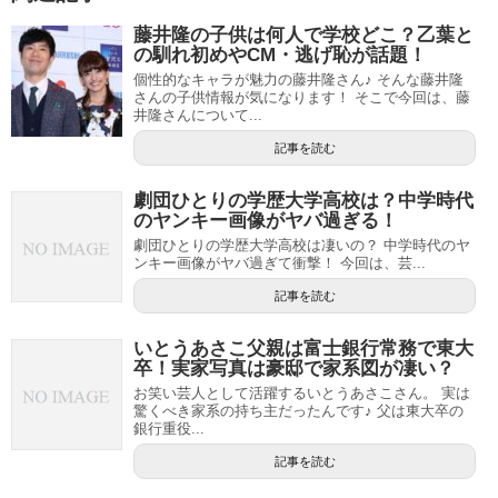
藤井隆の子供は何人で学校どこ？乙葉と
の馴れ初めやCM・逃げ恥が話題！
個性的なキャラが魅力の藤井隆さん♪ そんな藤井隆
さんの子供情報が気になります！ そこで今回は、藤
井隆さんについて...
記事を読む
劇団ひとりの学歴大学高校は？中学時代
のヤンキー画像がヤバ過ぎる！
劇団ひとりの学歴大学高校は凄いの？ 中学時代のヤ
ンキー画像がヤバ過ぎて衝撃！ 今回は、芸...
記事を読む
いとうあさこ父親は富士銀行常務で東大
卒！実家写真は豪邸で家系図が凄い？
お笑い芸人として活躍するいとうあさこさん。 実は
驚くべき家系の持ち主だったんです♪ 父は東大卒の
銀行重役...
記事を読む