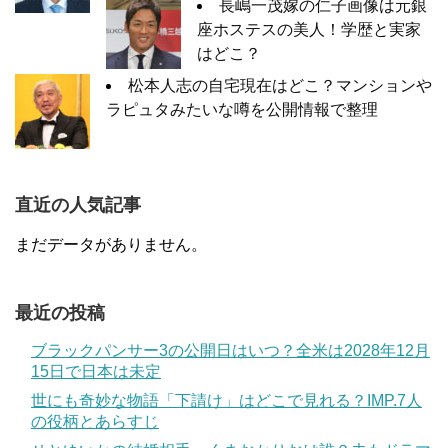
長嶋一茂嫁の仁子画像は元銀
座ホステスの美人！学歴と実家
はどこ？
松本人志の自宅現在はどこ？マンションや
ラピュタみたいな噂を公開情報で整理
直近の人気記事
まだデータがありません。
最近の投稿
ブラックパンサー3の公開日はいつ？全米は2028年12月
15日で日本は未定
世にも奇妙な物語「下請け」はどこで見れる？IMP.7人
の役柄とあらすじ