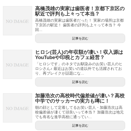
高橋茂雄の実家は歯医者！京都下京区の
駅近で評判も上々って本当？
高橋茂雄の実家は歯医者だった！ 実家の場所は京都
下京区の駅近！ 歯医者の評判も上々って本当？ 今
回...
記事を読む
ヒロシ(芸人)の年収額が凄い！収入源は
YouTubeや印税とカフェ経営？
「ヒロシです」のネタでお馴染みのお笑い芸人のヒ
ロシさん♪ 最近はお笑いの道以外でも活躍されてお
り、再ブレイクが話題にな...
記事を読む
加藤浩次の高校時代偏差値が凄い？高校
中学でのサッカーの実力も噂に！
朝の顔として定着してるお笑い芸人・加藤浩次は高
校偏差値が凄くて頭良いって本当？ 加藤浩次は地元
でも有名な進学高校に通ってい...
記事を読む