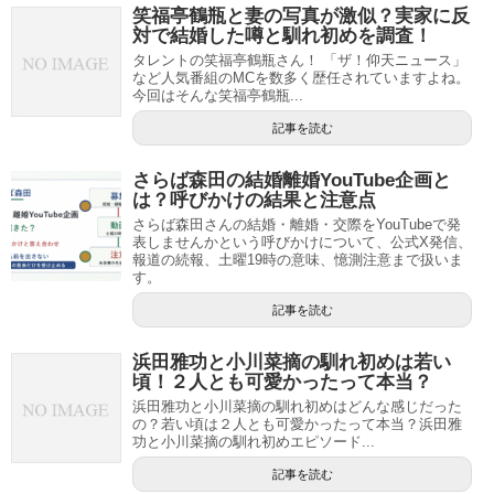
笑福亭鶴瓶と妻の写真が激似？実家に反
対で結婚した噂と馴れ初めを調査！
タレントの笑福亭鶴瓶さん！ 「ザ！仰天ニュース」
など人気番組のMCを数多く歴任されていますよね。
今回はそんな笑福亭鶴瓶...
記事を読む
さらば森田の結婚離婚YouTube企画と
は？呼びかけの結果と注意点
さらば森田さんの結婚・離婚・交際をYouTubeで発
表しませんかという呼びかけについて、公式X発信、
報道の続報、土曜19時の意味、憶測注意まで扱いま
す。
記事を読む
浜田雅功と小川菜摘の馴れ初めは若い
頃！２人とも可愛かったって本当？
浜田雅功と小川菜摘の馴れ初めはどんな感じだった
の？若い頃は２人とも可愛かったって本当？浜田雅
功と小川菜摘の馴れ初めエピソード...
記事を読む