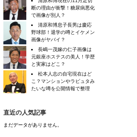
清原和博現在の11月足切
断の理由が衝撃！糖尿病悪化
で画像が別人？
清原和博息子長男は慶応
野球部！退学の噂とイケメン
画像がヤバイ？
長嶋一茂嫁の仁子画像は
元銀座ホステスの美人！学歴
と実家はどこ？
松本人志の自宅現在はど
こ？マンションやラピュタみ
たいな噂を公開情報で整理
直近の人気記事
まだデータがありません。