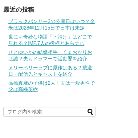
最近の投稿
ブラックパンサー3の公開日はいつ？全
米は2028年12月15日で日本は未定
世にも奇妙な物語「下請け」はどこで
見れる？IMP.7人の役柄とあらすじ
せとゆいかの結婚相手・くまおかりお
は誰？夫もドラマーで活動歴を紹介
メリーベリーラブに原作はある？放送
日・配信先とキャストを紹介
高橋真麻の子供は2人！夫は一般男性で
父は高橋英樹