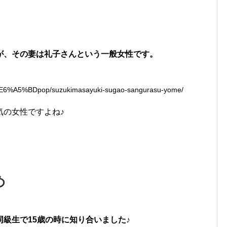
が、その妻は礼子さんという一般女性です。
6%A5%BDpop/suzukimasayuki-sugao-sangurasu-yome/
気の女性ですよね♪
め
級生で15歳の時に知り合いました♪