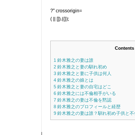
?” crossorigin=
( || []).({});
Contents
1
鈴木雅之の妻は誰
2
鈴木雅之と妻の馴れ初め
3
鈴木雅之と妻に子供は何人
4
鈴木雅之の娘とは
5
鈴木雅之と妻の自宅はどこ
6
鈴木雅之には不倫相手がいる
7
鈴木雅之の妻は不倫を黙認
8
鈴木雅之のプロフィールと経歴
9
鈴木雅之の妻は誰？馴れ初め子供と不