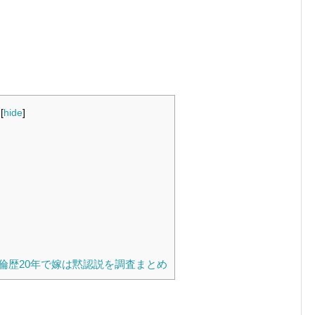
[
hide
]
倫歴20年で嫁は黙認説を調査まとめ