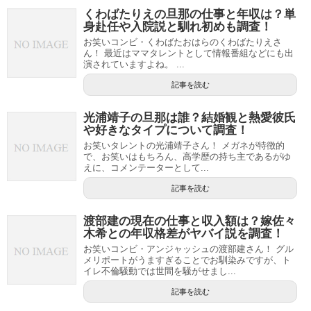
くわばたりえの旦那の仕事と年収は？単
身赴任や入院説と馴れ初めも調査！
お笑いコンビ・くわばたおはらのくわばたりえさ
ん！ 最近はママタレントとして情報番組などにも出
演されていますよね。 ...
記事を読む
光浦靖子の旦那は誰？結婚観と熱愛彼氏
や好きなタイプについて調査！
お笑いタレントの光浦靖子さん！ メガネが特徴的
で、お笑いはもちろん、高学歴の持ち主であるがゆ
えに、コメンテーターとして...
記事を読む
渡部建の現在の仕事と収入額は？嫁佐々
木希との年収格差がヤバイ説を調査！
お笑いコンビ・アンジャッシュの渡部建さん！ グル
メリポートがうますぎることでお馴染みですが、ト
イレ不倫騒動では世間を騒がせまし...
記事を読む