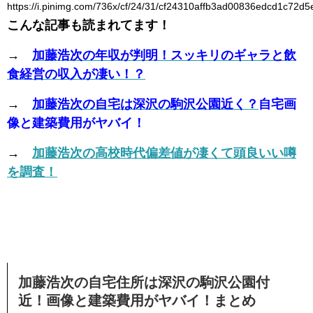
https://i.pinimg.com/736x/cf/24/31/cf24310affb3ad00836edcd1c72d5
こんな記事も読まれてます！
→
加藤浩次の年収が判明！スッキリのギャラと飲
食経営の収入が凄い！？
→
加藤浩次の自宅は深沢の駒沢公園近く？
自宅画
像と建築費用がヤバイ！
→
加藤浩次の高校時代偏差値が凄くて頭良いい噂
を調査！
加藤浩次の自宅住所は深沢の駒沢公園付
近！画像と建築費用がヤバイ！まとめ