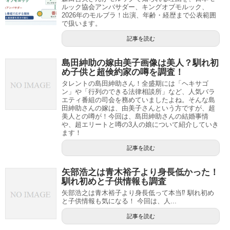
ルック協会アンバサダー、キングオブモルック、
2026年のモルブラ！出演、年齢・経歴まで公表範囲
で扱います。
記事を読む
島田紳助の嫁由美子画像は美人？馴れ初
め子供と超倹約家の噂を調査！
タレントの島田紳助さん！全盛期には「ヘキサゴ
ン」や「行列のできる法律相談所」など、人気バラ
エティ番組の司会を務めていましたよね。そんな島
田紳助さんの嫁は、由美子さんという方ですが、超
美人との噂が！今回は、島田紳助さんの結婚事情
や、超エリートと噂の3人の娘について紹介していき
ます！
記事を読む
矢部浩之は青木裕子より身長低かった！
馴れ初めと子供情報も調査
矢部浩之は青木裕子より身長低って本当⁉ 馴れ初め
と子供情報も気になる！ 今回は、人...
記事を読む