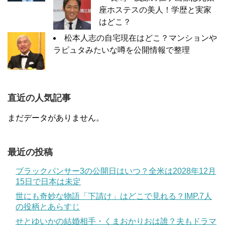
座ホステスの美人！学歴と実家
はどこ？
松本人志の自宅現在はどこ？マンションや
ラピュタみたいな噂を公開情報で整理
直近の人気記事
まだデータがありません。
最近の投稿
ブラックパンサー3の公開日はいつ？全米は2028年12月
15日で日本は未定
世にも奇妙な物語「下請け」はどこで見れる？IMP.7人
の役柄とあらすじ
せとゆいかの結婚相手・くまおかりおは誰？夫もドラマ