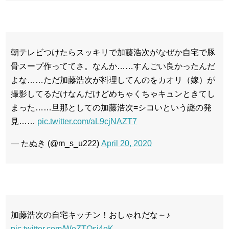
朝テレビつけたらスッキリで加藤浩次がなぜか自宅で豚
骨スープ作っててさ。なんか……すんごい良かったんだ
よな……ただ加藤浩次が料理してんのをカオリ（嫁）が
撮影してるだけなんだけどめちゃくちゃキュンときてし
まった……旦那としての加藤浩次=シコいという謎の発
見……
pic.twitter.com/aL9cjNAZT7
— たぬき (@m_s_u222)
April 20, 2020
加藤浩次の自宅キッチン！おしゃれだな～♪
pic.twitter.com/WeZTQsi4oK