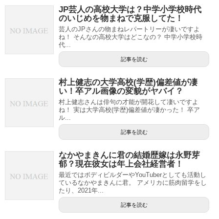
JP芸人の高校大学は？中学小学校時代
のいじめを物まねで克服してた！
芸人のJPさんの物まねレパートリーが凄いですよ
ね！ そんなの高校大学はどこなの？ 中学小学校時
代...
記事を読む
村上健志の大学高校(学歴)偏差値が凄
い！卒アル画像の変貌がヤバイ？
村上健志さんは俳句の才能が開花して凄いですよ
ね！ 実は大学高校(学歴)偏差値が凄かった！ 卒ア
ル...
記事を読む
なかやまきんに君の結婚歴嫁は永野芽
郁？現在彼女は年上会社経営者！
最近ではボディビルダーやYouTuberとしても活動し
ているなかやまきんに君。 アメリカに筋肉留学をし
たり、2021年...
記事を読む