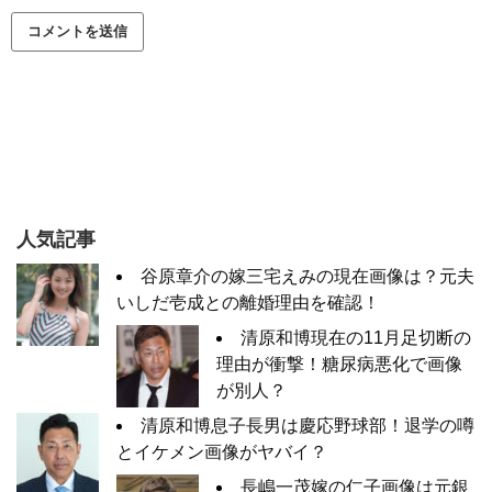
人気記事
谷原章介の嫁三宅えみの現在画像は？元夫
いしだ壱成との離婚理由を確認！
清原和博現在の11月足切断の
理由が衝撃！糖尿病悪化で画像
が別人？
清原和博息子長男は慶応野球部！退学の噂
とイケメン画像がヤバイ？
長嶋一茂嫁の仁子画像は元銀