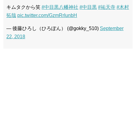
キムタクから笑
#中目黒八幡神社
#中目黒
#祐天寺
#木村
拓哉
pic.twitter.com/GzmRrIunbH
— 後藤ひろし（ひろぽん） (@gokky_510)
September
22, 2018