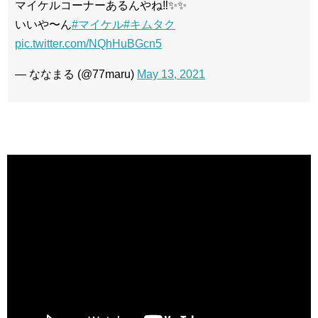
マイケルコーナーあるんやね‼️✨✨
いいや〜ん
#マイケル
#キムタク
pic.twitter.com/NQhHuBGcn5
— ななまる (@77maru)
May 13, 2021