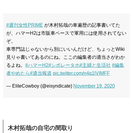
#週刊女性PRIME
が木村拓哉の車遍歴の記事書いてた
が、ハマーH2は市販車ベースで軍用には使用されてない
ぞ。
車専門誌じゃないから別にいいんだけど、ちょっとWiki
見りゃ書いてあるのにね。ここの編集者の適当さがわか
るよね。
#ハマーH2
#シボレータホ
#主婦と生活社
#編集
者やめたら
#適当報道
pic.twitter.com/n4q1lVIMFF
— EliteCowboy (@eisyndicate)
November 19, 2020
木村拓哉の自宅の間取り