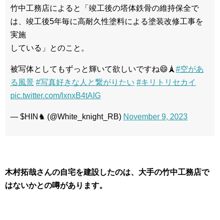
竹中工務店によると「竣工後の塔体鉄骨の維持保全で
は、竣工後5年毎に高耐久性塗料による塗装改修工事を
実施
している」とのこと。
被写体としてもずっと輝いて欲しいですね😄🗼
#空があ
る風景
#写真好きな人と繋がりたい
#キリトリセカイ
pic.twitter.com/lxnxB4tAIG
— $HIN♞ (@White_knight_RB)
November 9, 2023
木村拓哉さんの自宅を建設したのは、大手の竹中工務店で
はないかとの噂があります。