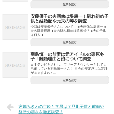
記事を読む
安藤優子の夫画像は堤康一！馴れ初め子
供と結婚歴や元夫の噂を調査
今回は安藤優子さんについて、 ●夫画像は堤康一 ●
夫の職業経歴 ●夫の馴れ初めは略奪婚？ ●夫の子供
は何人 ●...
記事を読む
羽鳥慎一の前妻は元アイドルの栗原冬
子！離婚理由と娘について調査
日本テレビを退社し、フリーアナウンサーとして大
活躍している羽鳥慎一さん！ 司会の安定感には定評
があますよね♪ ...
記事を読む
宮嶋みぎわの年齢と学歴は？旦那子供と前職や
経歴の凄さを徹底調査！