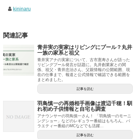
kininaru
関連記事
青井実の実家はリビングにプール？丸井
一族の家系と祖父
青井実アナの実家について、古市憲寿さんが語った
リビングプール発言が話題に。丸井創業家との関
係、祖父・青井忠治さん、父親情報の公開範囲、現
在の仕事まで、報道と公式情報で確認できる範囲を
まとめました。
記事を読む
羽鳥慎一の再婚相手画像は渡辺千穂！馴
れ初め子供情報と自宅も調査
アナウンサーの羽鳥慎一さん！ 「羽鳥慎一のモーニ
ングショー」などのレギュラー番組はもちろん、バ
ラエティー番組のMCなどでも活躍...
記事を読む