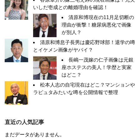
いしだ壱成との離婚理由を確認！
清原和博現在の11月足切断の
理由が衝撃！糖尿病悪化で画像
が別人？
清原和博息子長男は慶応野球部！退学の噂
とイケメン画像がヤバイ？
長嶋一茂嫁の仁子画像は元銀
座ホステスの美人！学歴と実家
はどこ？
松本人志の自宅現在はどこ？マンションや
ラピュタみたいな噂を公開情報で整理
直近の人気記事
まだデータがありません。