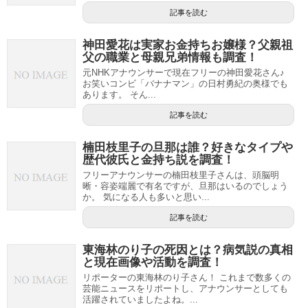
記事を読む
神田愛花は実家お金持ちお嬢様？父親祖
父の職業と母親兄弟情報も調査！
元NHKアナウンサーで現在フリーの神田愛花さん♪
お笑いコンビ「バナナマン」の日村勇紀の奥様でも
あります。 そん...
記事を読む
楠田枝里子の旦那は誰？好きなタイプや
歴代彼氏と金持ち説を調査！
フリーアナウンサーの楠田枝里子さんは、頭脳明
晰・容姿端麗で有名ですが、旦那はいるのでしょう
か。 気になる人も多いと思い...
記事を読む
東海林のり子の死因とは？病気説の真相
と現在画像や活動を調査！
リポーターの東海林のり子さん！ これまで数多くの
芸能ニュースをリポートし、アナウンサーとしても
活躍されていましたよね。...