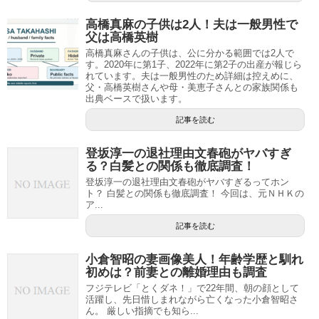
高橋真麻の子供は2人！夫は一般男性で
父は高橋英樹
高橋真麻さんの子供は、公に分かる範囲では2人で
す。2020年に第1子、2022年に第2子の出産が報じら
れています。夫は一般男性のため詳細は控えめに、
父・高橋英樹さんや母・美恵子さんとの家族関係も
出典ベースで扱います。
記事を読む
登坂淳一の退社理由文春砲がヤバすぎ
る？白髪との関係も徹底調査！
登坂淳一の退社理由文春砲がヤバすぎるってホン
ト？ 白髪との関係も徹底調査！ 今回は、元ＮＨＫの
ア...
記事を読む
小倉智昭の妻画像美人！年齢学歴と馴れ
初めは？前妻との離婚理由も調査
フジテレビ「とくダネ！」で22年間、朝の顔として
活躍し、先日惜しまれながら亡くなった小倉智昭さ
ん。 厳しい指摘でも知ら...