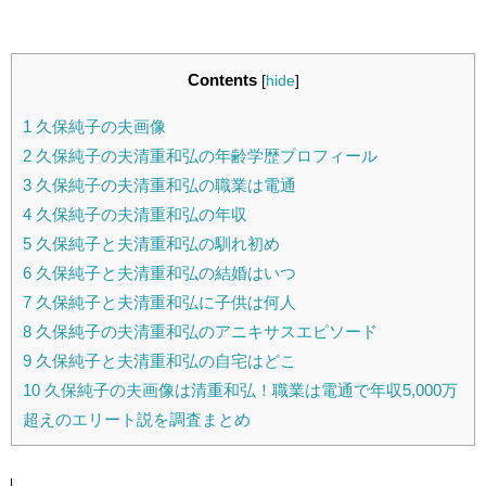
Contents
[
hide
]
1
久保純子の夫画像
2
久保純子の夫清重和弘の年齢学歴プロフィール
3
久保純子の夫清重和弘の職業は電通
4
久保純子の夫清重和弘の年収
5
久保純子と夫清重和弘の馴れ初め
6
久保純子と夫清重和弘の結婚はいつ
7
久保純子と夫清重和弘に子供は何人
8
久保純子の夫清重和弘のアニキサスエピソード
9
久保純子と夫清重和弘の自宅はどこ
10
久保純子の夫画像は清重和弘！職業は電通で年収5,000万
超えのエリート説を調査まとめ