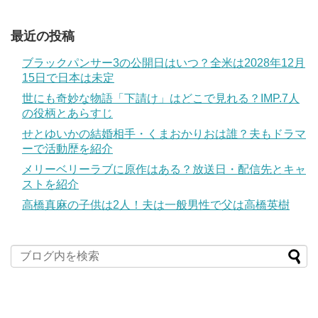
最近の投稿
ブラックパンサー3の公開日はいつ？全米は2028年12月
15日で日本は未定
世にも奇妙な物語「下請け」はどこで見れる？IMP.7人
の役柄とあらすじ
せとゆいかの結婚相手・くまおかりおは誰？夫もドラマ
ーで活動歴を紹介
メリーベリーラブに原作はある？放送日・配信先とキャ
ストを紹介
高橋真麻の子供は2人！夫は一般男性で父は高橋英樹