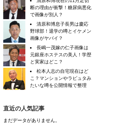
清原和博現在の11月足切
断の理由が衝撃！糖尿病悪化
で画像が別人？
清原和博息子長男は慶応
野球部！退学の噂とイケメン
画像がヤバイ？
長嶋一茂嫁の仁子画像は
元銀座ホステスの美人！学歴
と実家はどこ？
松本人志の自宅現在はど
こ？マンションやラピュタみ
たいな噂を公開情報で整理
直近の人気記事
まだデータがありません。