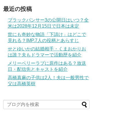
最近の投稿
ブラックパンサー3の公開日はいつ？全
米は2028年12月15日で日本は未定
世にも奇妙な物語「下請け」はどこで
見れる？IMP.7人の役柄とあらすじ
せとゆいかの結婚相手・くまおかりお
は誰？夫もドラマーで活動歴を紹介
メリーベリーラブに原作はある？放送
日・配信先とキャストを紹介
高橋真麻の子供は2人！夫は一般男性で
父は高橋英樹