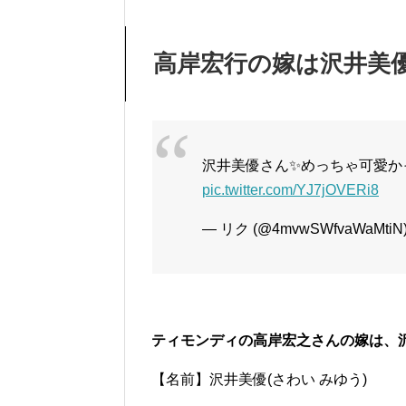
高岸宏行の嫁は沢井美
沢井美優さん✨めっちゃ可愛か
pic.twitter.com/YJ7jOVERi8
— リク (@4mvwSWfvaWaMtiN
ティモンディの高岸宏之さんの嫁は、
【名前】沢井美優(さわい みゆう)