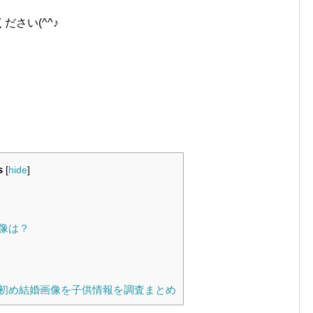
さい(^^♪
s
[
hide
]
像は？
初め結婚画像を子供情報を調査まとめ