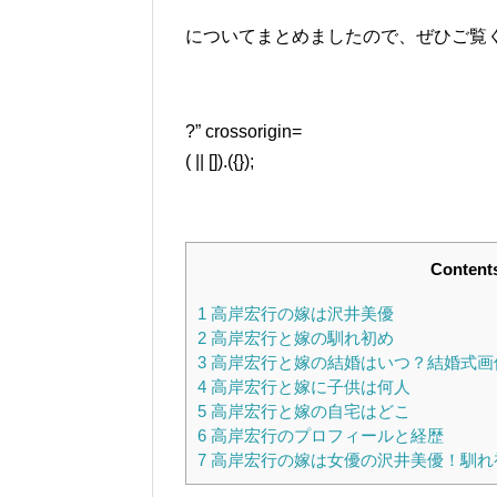
についてまとめましたので、ぜひご覧くだ
?” crossorigin=
( || []).({});
Content
1
高岸宏行の嫁は沢井美優
2
高岸宏行と嫁の馴れ初め
3
高岸宏行と嫁の結婚はいつ？結婚式画
4
高岸宏行と嫁に子供は何人
5
高岸宏行と嫁の自宅はどこ
6
高岸宏行のプロフィールと経歴
7
高岸宏行の嫁は女優の沢井美優！馴れ