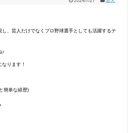
2024/7/27
芸人
現し、芸人だけでなくプロ野球選手としても活躍するテ
♪
になります！
、
と簡単な経歴)
？