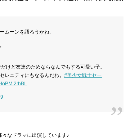
ームーンを語ろうかね。
。
ジだけど友達のためならなんでもする可愛い子。
セレニティにもなるんだわ。
#美少女戦士セー
m/HoPMi2rbBL
19
様々なドラマに出演しています♪