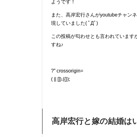
ようです！
また、
高岸宏行さんがyoutubeチャ
現していました( ﾟДﾟ)
この投稿が匂わせとも言われていますが
すね♪
?” crossorigin=
( || []).({});
高岸宏行と嫁の結婚は