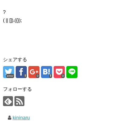
?
( || []).({});
シェアする
error
0
0
フォローする
kininaru