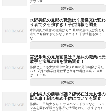
ナウンサー...
記事を読む
水野美紀の旦那の職業は？唐橋充は変わ
り者でクセ強すぎ！子供情報も調査
水野美紀の旦那の職業は何？ 旦那の唐橋充は変わり
者でクセ強すぎてかなりヤバイ！ 子供情報も気に
な...
記事を読む
宮沢氷魚の兄弟画像は？弟妹の職業は元
歌手と宝塚の噂を徹底調査！
俳優としても大活躍中の宮沢氷魚の兄弟画像が見た
い！ 弟妹の職業は元歌手と宝塚の噂は本当？ 今回
は、モデル...
記事を読む
山田純大の前妻は誰？嫁現在は元女優の
田京恵！馴れ初め子供についても調査
俳優の山田純大さん！ サスペンスドラマなど、ジャ
ンルを問わず様々な作品で活躍されていますよね♪