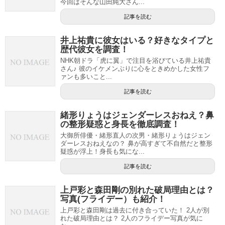
今回はそんな山田純大さん...
記事を読む
井上祐貴に彼女はいる？好きなタイプと
歴代彼女を調査！
NHK朝ドラ「虎に翼」で注目を浴びている井上祐貴
さん♪ 彼のイケメンぶりに心をときめかした女性フ
ァンも多いこと...
記事を読む
緒形りょうはジェンダーレスおねえ？鼻
の整形疑惑と身長を徹底調査！
大御所俳優・緒形直人の次男・緒形りょうはジェン
ダーレスおねえなの？ 鼻が高すぎて不自然だと整形
疑惑が浮上！身長も気にな...
記事を読む
上戸彩と森田剛の別れた破局理由とは？
写真(フライデー）も紹介！
上戸彩と森田剛は過去に付き合っていた！ 2人が別
れた破局理由とは？ 2人のフライデー写真が気に