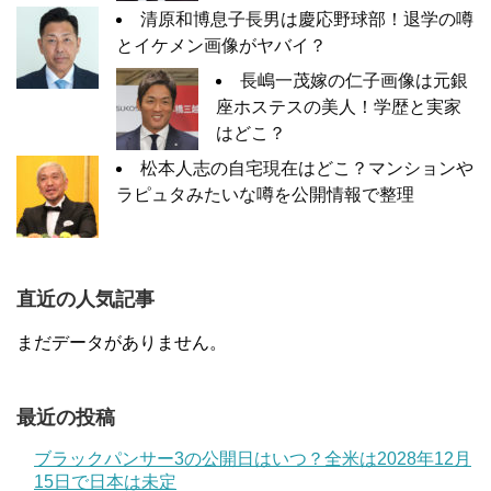
清原和博息子長男は慶応野球部！退学の噂
とイケメン画像がヤバイ？
長嶋一茂嫁の仁子画像は元銀
座ホステスの美人！学歴と実家
はどこ？
松本人志の自宅現在はどこ？マンションや
ラピュタみたいな噂を公開情報で整理
直近の人気記事
まだデータがありません。
最近の投稿
ブラックパンサー3の公開日はいつ？全米は2028年12月
15日で日本は未定