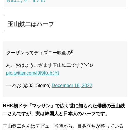
も気になる！まとめ
玉山鉄二はハーフ
ターザンってディズニー映画の⁉️
あ。おはようござます玉山鉄二です(*^-^)ﾉ
pic.twitter.com/i9I9KubJYt
— れお (@3315tomo)
December 18, 2022
NHK朝ドラ「マッサン」で広く世に知られた俳優の玉山鉄
二さんですが、実は韓国人と日本人のハーフです。
玉山鉄二さんはデビュー当時から、目鼻立ちが整っている