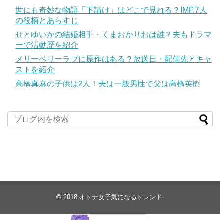
世にも奇妙な物語「下請け」はどこで見れる？IMP.7人
の役柄とあらすじ
せとゆいかの結婚相手・くまおかりおは誰？夫もドラマ
ーで活動歴を紹介
メリーベリーラブに原作はある？放送日・配信先とキャ
ストを紹介
高橋真麻の子供は2人！夫は一般男性で父は高橋英樹
© 2018
オトナ女子気になるトレンド
.