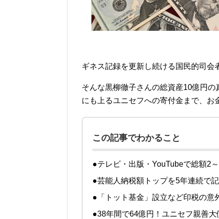
ギネス記録を更新し続ける国民的司会
そんな黒柳徹子さんの総資産10億円の真
にも上るユニセフへの寄付金まで、お
この記事でわかること
●テレビ・出版・YouTubeで総額2
●芸能人納税額トップを5年連続で
●「トット基金」設立など印税の意
●38年間で64億円！ユニセフ親善