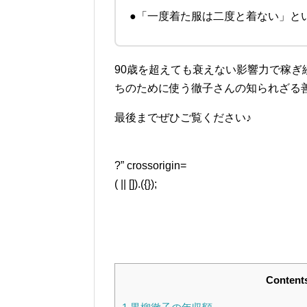
●「一度着た服は二度と着ない」と
90歳を超えても衰えない影響力で稼
ちのために使う徹子さんの知られざる
最後までぜひご覧ください♪
?” crossorigin=
( || []).({});
Content