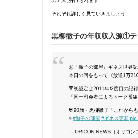
の4つに分けられます！
それぞれ詳しく見ていきましょう。
黒柳徹子の年収収入源①テ
㊗『徹子の部屋』ギネス世界記
本日の回をもって《放送1万21
🔻初認定は2011年❗2度目の記
「同一司会者によるトーク番組
💬90歳・黒柳徹子「これか
✨
#徹子の部屋
#ギネス更新
pic
— ORICON NEWS（オリコンニ