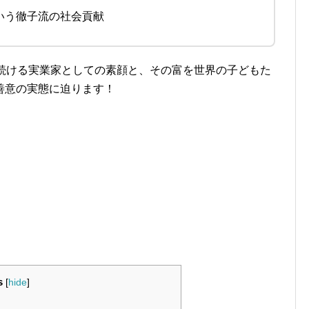
いう徹子流の社会貢献
ぎ続ける実業家としての素顔と、その富を世界の子どもた
善意の実態に迫ります！
s
[
hide
]