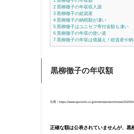
1
黒柳徹子の年収額
2
黒柳徹子の年収収入源
3
黒柳徹子の総資産
4
黒柳徹子の納税額が凄い
5
黒柳徹子はユニセフ寄付金額も凄い
6
黒柳徹子の年収の使い道
7
黒柳徹子の年収は億越え！総資産や納
黒柳徹子の年収額
引用：https://www.sponichi.co.jp/entertainment/news/2020
正確な額は公表されていませんが、黒