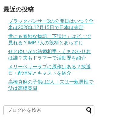
最近の投稿
ブラックパンサー3の公開日はいつ？全
米は2028年12月15日で日本は未定
世にも奇妙な物語「下請け」はどこで
見れる？IMP.7人の役柄とあらすじ
せとゆいかの結婚相手・くまおかりお
は誰？夫もドラマーで活動歴を紹介
メリーベリーラブに原作はある？放送
日・配信先とキャストを紹介
高橋真麻の子供は2人！夫は一般男性で
父は高橋英樹