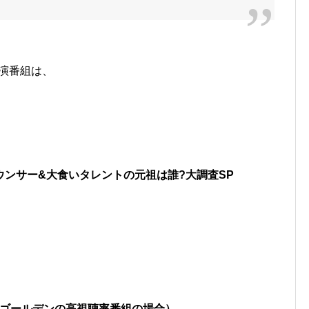
出演番組は、
ンサー&大食いタレントの元祖は誰?大調査SP
間（ゴールデンの高視聴率番組の場合）