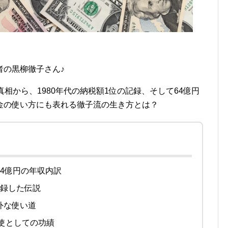
者の黒柳徹子さん♪
相から、1980年代の納税額1位の記録、そして64億円
金の使い方にも表れる徹子流の生き方とは？
～4億円の年収内訳
記録した伝説
外な使い道
大使としての功績