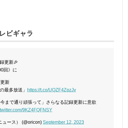
レビギャラ
録更新🎉
00回》に
録更新
の最多放送」
https://t.co/UQZF4ZpzJv
らも今まで通り頑張って」さらなる記録更新に意欲
.twitter.com/9KZ4FQFNSY
ュース） (@oricon)
September 12, 2023