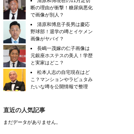
清原和博現在の11月足切
断の理由が衝撃！糖尿病悪化
で画像が別人？
清原和博息子長男は慶応
野球部！退学の噂とイケメン
画像がヤバイ？
長嶋一茂嫁の仁子画像は
元銀座ホステスの美人！学歴
と実家はどこ？
松本人志の自宅現在はど
こ？マンションやラピュタみ
たいな噂を公開情報で整理
直近の人気記事
まだデータがありません。