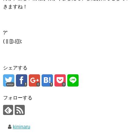
きますね！
?”
( || []).({});
シェアする
error
0
0
フォローする
kininaru