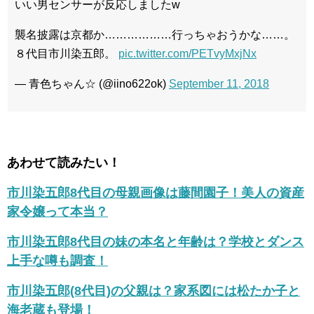
いい男センサーが反応しましたw
襲名披露は京都か………………行っちゃおうかな……。
８代目市川染五郎。
pic.twitter.com/PETvyMxjNx
— 青色ちゃん☆ (@iino622ok)
September 11, 2018
あわせて読みたい！
市川染五郎8代目の母親画像は藤間園子！美人の資産
家令嬢って本当？
市川染五郎8代目の妹の本名と年齢は？学校とダンス
上手な噂も調査！
市川染五郎(8代目)の父親は？家系図には松たか子と
海老蔵も登場！