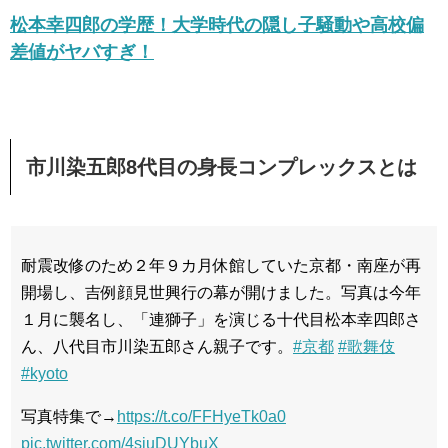
松本幸四郎の学歴！大学時代の隠し子騒動や高校偏
差値がヤバすぎ！
市川染五郎8代目の身長コンプレックスとは
耐震改修のため２年９カ月休館していた京都・南座が再
開場し、吉例顔見世興行の幕が開けました。写真は今年
１月に襲名し、「連獅子」を演じる十代目松本幸四郎さ
ん、八代目市川染五郎さん親子です。
#京都
#歌舞伎
#kyoto
写真特集で→
https://t.co/FFHyeTk0a0
pic.twitter.com/4sjuDUYbuX