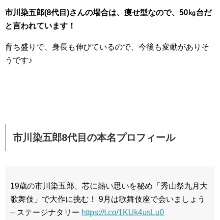
市川染五郎(8代目)さんの場合は、痩せ型なので、50㎏台だ
と言われています！
育ち盛りで、身長も伸びているので、今後も変動がありそ
うです♪
市川染五郎8代目の本名プロフィール
19歳の市川染五郎、芯に熱い思いを秘め「秀山祭九月大
歌舞伎」で大作に挑む！ 9月は歌舞伎座で会いましょう
– ステージナタリー
https://t.co/1KUk4usLu0