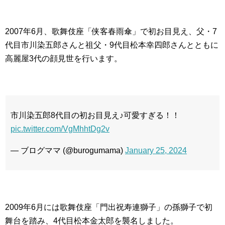
2007年6月、歌舞伎座「侠客春雨傘」で初お目見え、父・7
代目市川染五郎さんと祖父・9代目松本幸四郎さんとともに
高麗屋3代の顔見世を行います。
市川染五郎8代目の初お目見え♪可愛すぎる！！
pic.twitter.com/VgMhhtDg2v
— ブログママ (@burogumama)
January 25, 2024
2009年6月には歌舞伎座「門出祝寿連獅子」の孫獅子で初
舞台を踏み、4代目松本金太郎を襲名しました。