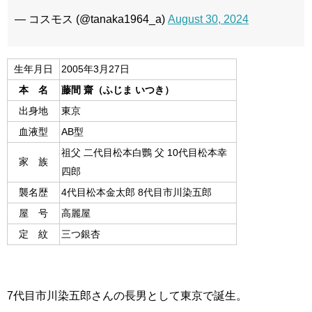
— コスモス (@tanaka1964_a)
August 30, 2024
生年月日
2005年3月27日
本 名
藤間 齋（ふじま いつき）
出身地
東京
血液型
AB型
祖父 二代目松本白鸚 父 10代目松本幸
家 族
四郎
襲名歴
4代目松本金太郎 8代目市川染五郎
屋 号
高麗屋
定 紋
三つ銀杏
7代目市川染五郎さんの長男として東京で誕生。