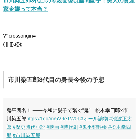
市川染五郎8代目の母親画像は藤間園子！美人の資産
家令嬢って本当？
?” crossorigin=
( || []).({});
市川染五郎8代目の身長今後の予想
鬼平襲名！ ――令和に親子で繋ぐ“鬼” 松本幸四郎×市
川染五郎
https://t.co/mr5V9eTW0L
#オール讀物
#池波正太
郎
#歴史時代小説
#映画
#時代劇
#鬼平犯科帳
#松本幸四
郎
#市川染五郎