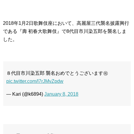
2018年1月2日歌舞伎座において、高麗屋三代襲名披露興行
である『壽 初春大歌舞伎』で8代目市川染五郎を襲名しま
した。
８代目市川染五郎 襲名おめでとうございます㊗️
pic.twitter.com/I7rJMvZpdw
— Kari (@k6894)
January 8, 2018