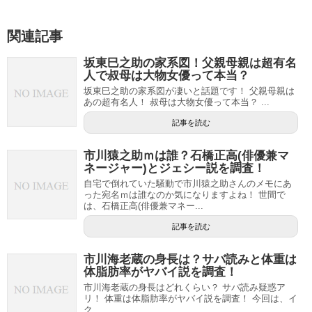
関連記事
坂東巳之助の家系図！父親母親は超有名
人で叔母は大物女優って本当？
坂東巳之助の家系図が凄いと話題です！ 父親母親は
あの超有名人！ 叔母は大物女優って本当？ ...
記事を読む
市川猿之助ｍは誰？石橋正高(俳優兼マ
ネージャー)とジェシー説を調査！
自宅で倒れていた騒動で市川猿之助さんのメモにあ
った宛名ｍは誰なのか気になりますよね！ 世間で
は、石橋正高(俳優兼マネー...
記事を読む
市川海老蔵の身長は？サバ読みと体重は
体脂肪率がヤバイ説を調査！
市川海老蔵の身長はどれくらい？ サバ読み疑惑ア
リ！ 体重は体脂肪率がヤバイ説を調査！ 今回は、イ
ク...