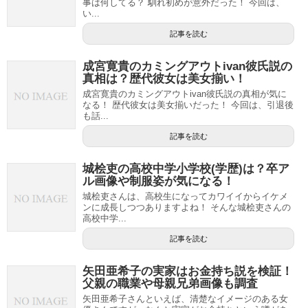
事は何してる？ 馴れ初めが意外だった！ 今回は、
い...
記事を読む
成宮寛貴のカミングアウトivan彼氏説の
真相は？歴代彼女は美女揃い！
成宮寛貴のカミングアウトivan彼氏説の真相が気に
なる！ 歴代彼女は美女揃いだった！ 今回は、引退後
も話...
記事を読む
城桧吏の高校中学小学校(学歴)は？卒ア
ル画像や制服姿が気になる！
城桧吏さんは、高校生になってカワイイからイケメ
ンに成長しつつありますよね！ そんな城桧吏さんの
高校中学...
記事を読む
矢田亜希子の実家はお金持ち説を検証！
父親の職業や母親兄弟画像も調査
矢田亜希子さんといえば、清楚なイメージのある女