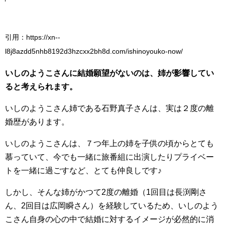
引用：https://xn--
l8j8azdd5nhb8192d3hzcxx2bh8d.com/ishinoyouko-now/
いしのようこさんに結婚願望がないのは、姉が影響してい
ると考えられます。
いしのようこさん姉である石野真子さんは、実は２度の離
婚歴があります。
いしのようこさんは、７つ年上の姉を子供の頃からとても
慕っていて、今でも一緒に旅番組に出演したりプライベー
トを一緒に過ごすなど、とても仲良しです♪
しかし、そんな姉がかつて2度の離婚（1回目は長渕剛さ
ん、2回目は広岡瞬さん）を経験しているため、いしのよう
こさん自身の心の中で結婚に対するイメージが必然的に消