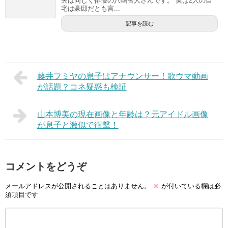
夫は同じく俳優の八嶋智人さんです。 実は2人の自
宅は豪邸だとも言...
記事を読む
藤井フミヤの息子はアナウンサー！歌ウマ動画
が話題？コネ疑惑も検証
山本博美の現在画像と年齢は？元アイドル画像
が息子と激似で衝撃！
コメントをどうぞ
メールアドレスが公開されることはありません。
※
が付いている欄は必
須項目です