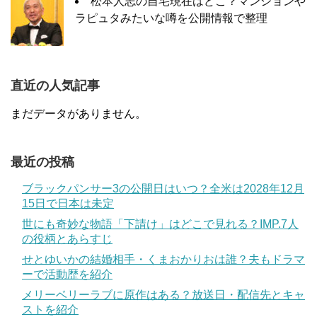
松本人志の自宅現在はどこ？マンションや
ラピュタみたいな噂を公開情報で整理
直近の人気記事
まだデータがありません。
最近の投稿
ブラックパンサー3の公開日はいつ？全米は2028年12月
15日で日本は未定
世にも奇妙な物語「下請け」はどこで見れる？IMP.7人
の役柄とあらすじ
せとゆいかの結婚相手・くまおかりおは誰？夫もドラマ
ーで活動歴を紹介
メリーベリーラブに原作はある？放送日・配信先とキャ
ストを紹介