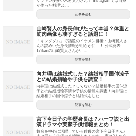
くファンが多い木村文乃さん！ Instagramでは自身
が作った料理“ふ...
記事を読む
山崎賢人の身長伸びたって本当？体重と
筋肉画像も凄すぎると話題に！
「キングダム」で話題のイケメン俳優・山崎賢人さ
んの謎めいた身長情報が明らかに…！ 公式発表
178cmの山崎賢人さんが、...
記事を読む
向井理は結婚式した？結婚相手国仲涼子
との結婚指輪や子供を調査！
向井理は結婚式した？してない？結婚相手の国仲涼
子との結婚指輪事情や子供の情報を調査！向井理は
結婚相手の国仲涼子と結婚式をした...
記事を読む
宮下今日子の学歴身長は？ハーフ説と出
演ドラマや実家子供情報まとめ！
舞台を中心に活躍している俳優の宮下今日子さん♪