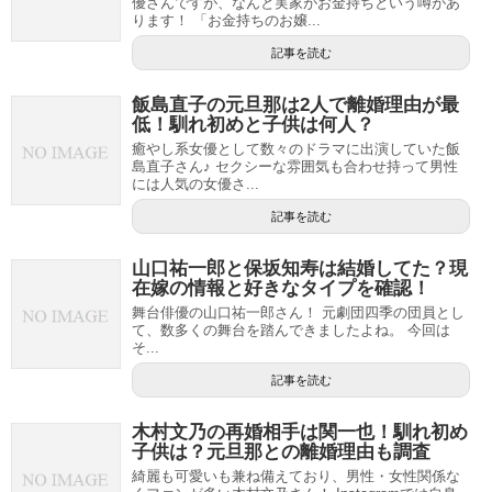
優さんですが、なんと実家がお金持ちという噂があ
ります！ 「お金持ちのお嬢...
記事を読む
飯島直子の元旦那は2人で離婚理由が最
低！馴れ初めと子供は何人？
癒やし系女優として数々のドラマに出演していた飯
島直子さん♪ セクシーな雰囲気も合わせ持って男性
には人気の女優さ...
記事を読む
山口祐一郎と保坂知寿は結婚してた？現
在嫁の情報と好きなタイプを確認！
舞台俳優の山口祐一郎さん！ 元劇団四季の団員とし
て、数多くの舞台を踏んできましたよね。 今回は
そ...
記事を読む
木村文乃の再婚相手は関一也！馴れ初め
子供は？元旦那との離婚理由も調査
綺麗も可愛いも兼ね備えており、男性・女性関係な