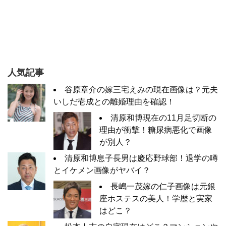
人気記事
谷原章介の嫁三宅えみの現在画像は？元夫
いしだ壱成との離婚理由を確認！
清原和博現在の11月足切断の
理由が衝撃！糖尿病悪化で画像
が別人？
清原和博息子長男は慶応野球部！退学の噂
とイケメン画像がヤバイ？
長嶋一茂嫁の仁子画像は元銀
座ホステスの美人！学歴と実家
はどこ？