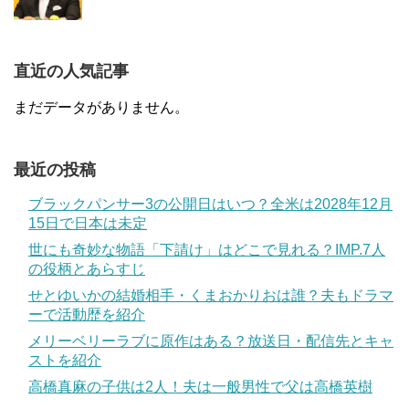
直近の人気記事
まだデータがありません。
最近の投稿
ブラックパンサー3の公開日はいつ？全米は2028年12月
15日で日本は未定
世にも奇妙な物語「下請け」はどこで見れる？IMP.7人
の役柄とあらすじ
せとゆいかの結婚相手・くまおかりおは誰？夫もドラマ
ーで活動歴を紹介
メリーベリーラブに原作はある？放送日・配信先とキャ
ストを紹介
高橋真麻の子供は2人！夫は一般男性で父は高橋英樹