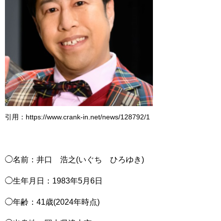
引用：https://www.crank-in.net/news/128792/1
◯名前：井口 浩之(いぐち ひろゆき)
◯生年月日：1983年5月6日
◯年齢：41歳(2024年時点)