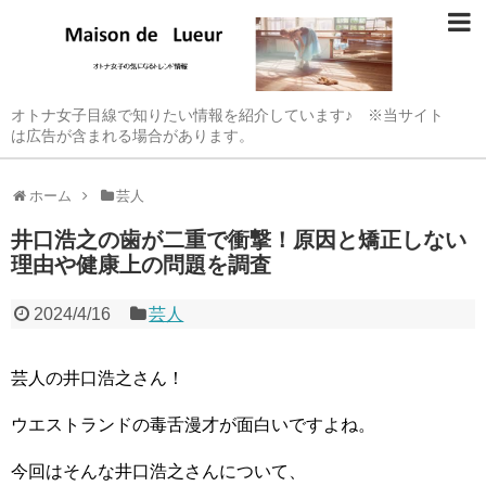
オトナ女子目線で知りたい情報を紹介しています♪ ※当サイト
は広告が含まれる場合があります。
ホーム
芸人
井口浩之の歯が二重で衝撃！原因と矯正しない
理由や健康上の問題を調査
2024/4/16
芸人
芸人の井口浩之さん！
ウエストランドの毒舌漫才が面白いですよね。
今回はそんな井口浩之さんについて、