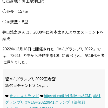
◯出身地：岡山県津山市
◯身長：157㎝
◯血液型：B型
井口浩之さんは、2008年に河本太さんとウエストランドを
結成。
2022年12月18日に開催された「M-1グランプリ2022」で
は、7261組の中から決勝出場10組に選出され、第18代王者
に輝きました。
🏆M-1グランプリ2022王者🏆
18代目チャンピオンは…
👑
#ウエストランド
👑
https://t.co/tUeUNIAmv3
#M1
#M1
グランプリ
#M1GP2022
#M1グランプリ決勝戦