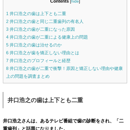
Contents
[
hide
]
1
井口浩之の歯は上下とも二重
2
井口浩之の歯と同じ二重歯列の有名人
3
井口浩之の歯が二重になった原因
4
井口浩之の歯が二重による健康上の問題
5
井口浩之の歯は治せるのか
6
井口浩之が歯を矯正しない理由とは
7
井口浩之のプロフィールと経歴
8
井口浩之の歯が二重で衝撃！原因と矯正しない理由や健康
上の問題を調査まとめ
井口浩之の歯は上下とも二重
井口浩之さんは、あるテレビ番組で歯の診断をされ、「二
重歯列」と話題になりました。