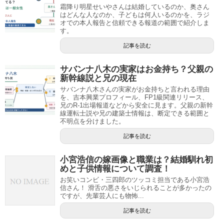
霜降り明星せいやさんは結婚しているのか、奥さん
はどんな人なのか、子どもは何人いるのかを、ラジ
オでの本人報告と信頼できる報道の範囲で紹介しま
す。
記事を読む
サバンナ八木の実家はお金持ち？父親の
新幹線説と兄の現在
サバンナ八木さんの実家がお金持ちと言われる理由
を、吉本興業プロフィール、FP1級関連リリース、
兄のR-1出場報道などから安全に見ます。父親の新幹
線運転士説や兄の建築士情報は、断定できる範囲と
不明点を分けました。
記事を読む
小宮浩信の嫁画像と職業は？結婚馴れ初
めと子供情報について調査！
お笑いコンビ・三四郎のツッコミ担当である小宮浩
信さん！ 滑舌の悪さをいじられることが多かったの
ですが、先輩芸人にも物怖...
記事を読む