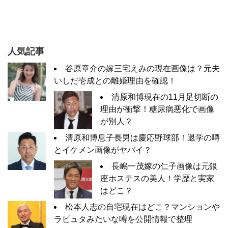
人気記事
谷原章介の嫁三宅えみの現在画像は？元夫
いしだ壱成との離婚理由を確認！
清原和博現在の11月足切断の
理由が衝撃！糖尿病悪化で画像
が別人？
清原和博息子長男は慶応野球部！退学の噂
とイケメン画像がヤバイ？
長嶋一茂嫁の仁子画像は元銀
座ホステスの美人！学歴と実家
はどこ？
松本人志の自宅現在はどこ？マンションや
ラピュタみたいな噂を公開情報で整理