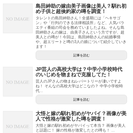
島田紳助の嫁由美子画像は美人？馴れ初
め子供と超倹約家の噂を調査！
タレントの島田紳助さん！全盛期には「ヘキサゴ
ン」や「行列のできる法律相談所」など、人気バラ
エティ番組の司会を務めていましたよね。そんな島
田紳助さんの嫁は、由美子さんという方ですが、超
美人との噂が！今回は、島田紳助さんの結婚事情
や、超エリートと噂の3人の娘について紹介していき
ます！
記事を読む
JP芸人の高校大学は？中学小学校時代
のいじめを物まねで克服してた！
芸人のJPさんの物まねレパートリーが凄いですよ
ね！ そんなの高校大学はどこなの？ 中学小学校時
代...
記事を読む
大悟と嫁の馴れ初めがヤバイ？画像が美
人で性格が激変した噂を調査！
大悟と嫁の馴れ初めがヤバイって本当？ 画像が美人
と話題に！ 嫁の性格が激変したとの噂も！ ...