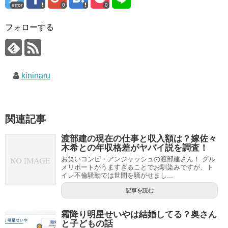
error
0
0
フォローする
kininaru
関連記事
渡部建の現在の仕事と収入額は？嫁佐々
木希との年収格差がヤバイ説を調査！
お笑いコンビ・アンジャッシュの渡部建さん！ グル
メリポートがうますぎることでお馴染みですが、ト
イレ不倫騒動では世間を騒がせまし...
記事を読む
霜降り明星せいやは結婚してる？奥さん
と子どもの話